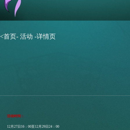
<
首页
-
活动
-详情页
活动时间：
12
月
27
日
16
：
00
至
12
月
29
日
24
：
00