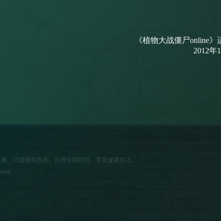
《植物大战僵尸online
2012年
益脑，沉迷游戏伤身。合理安排时间，享受健康生活。
rved.
号