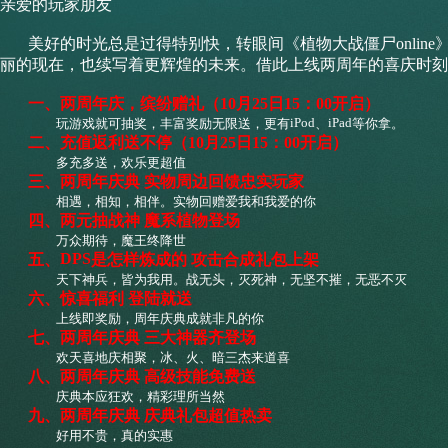
亲爱的玩家朋友
美好的时光总是过得特别快，转眼间《植物大战僵尸onlin
丽的现在，也续写着更辉煌的未来。借此上线两周年的喜庆时刻
一、
两周年庆，缤纷赠礼（10月25日15：00开启）
iPod
iPad
玩游戏就可抽奖，丰富奖励无限送，更有
、
等你拿。
二、
充值返利送不停（10月25日15：00开启）
多充多送，欢乐更超值
三、
两周年庆典 实物周边回馈忠实玩家
相遇，相知，相伴。实物回赠爱我和我爱的你
四、
两元抽战神 魔系植物登场
万众期待，魔王终降世
DPS
五、
是怎样炼成的 攻击合成礼包上架
天下神兵，皆为我用。战无头，灭死神，无坚不摧，无恶不灭
六、
惊喜福利 登陆就送
上线即奖励，周年庆典成就非凡的你
七、
两周年庆典 三大神器齐登场
欢天喜地庆相聚，冰、火、暗三杰来道喜
八、
两周年庆典 高级技能免费送
庆典本应狂欢，精彩理所当然
九、
两周年庆典 庆典礼包超值热卖
好用不贵，真的实惠