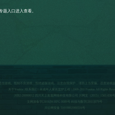
专题入口进入查看。
者适当游戏。抵制不良游戏，拒绝盗版游戏。注意自我保护，谨防上当受骗。适度游戏
关于Youkia
|
联系我们
|
未成年人家长监护工程
| 2008-2011Youkia. All Rights Rese
川B2-20090012 四川天上友嘉网络科技有限公司 川网文（2015）1561-036
文网游备字[2016]W-RPG 0089号 科技与数字[2011]079号
川公网安备 51019002000516号